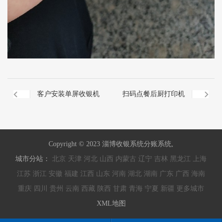
客户安装单屏收银机
扫码点餐后厨打印机
Copyright © 2023 淄博收银系统分账系统,
城市分站：
北京
天津
河北
山西
内蒙古
辽宁
吉林
黑龙江
上海
江苏
浙江
安徽
福建
江西
山东
河南
湖北
湖南
广东
广西
海南
重庆
四川
贵州
云南
西藏
陕西
甘肃
青海
宁夏
新疆
更多城市
XML地图