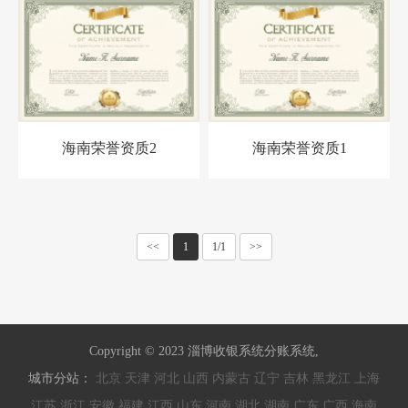
海南荣誉资质2
海南荣誉资质1
<<
1
1/1
>>
Copyright © 2023 淄博收银系统分账系统,
城市分站：
北京
天津
河北
山西
内蒙古
辽宁
吉林
黑龙江
上海
江苏
浙江
安徽
福建
江西
山东
河南
湖北
湖南
广东
广西
海南