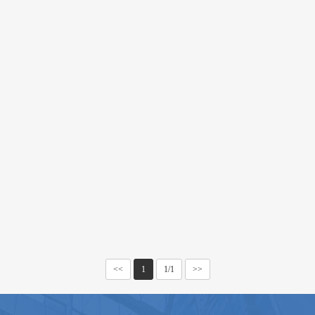
<<
1
1/1
>>