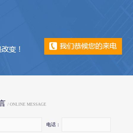
言
/ ONLINE MESSAGE
电话：