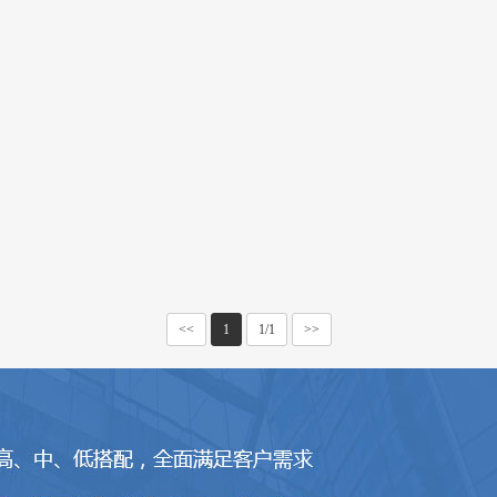
<<
1
1/1
>>