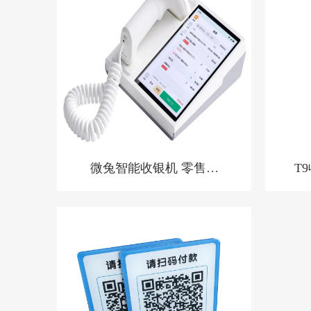
微兔智能收银机 零售小
T
店收银机
浴