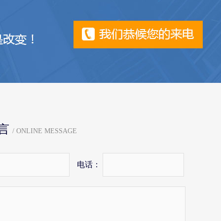
言
/ ONLINE MESSAGE
电话：