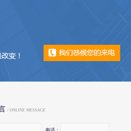
言
/ ONLINE MESSAGE
电话：