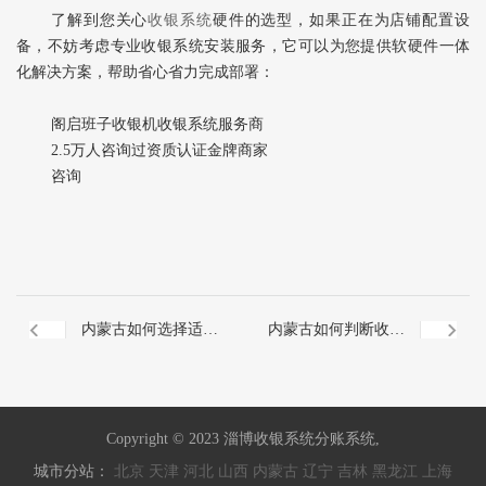
了解到您关心
收银系统
硬件的选型，如果正在为店铺配置设
备，不妨考虑专业收银系统安装服务，它可以为您提供软硬件一体
化解决方案，帮助省心省力完成部署：
阁启班子收银机收银系统服务商
2.5万人咨询过资质认证金牌商家
咨询
内蒙古如何选择适合
内蒙古如何判断收银
的收银系统？
系统硬件是否稳定？
Copyright © 2023 淄博收银系统分账系统,
城市分站：
北京
天津
河北
山西
内蒙古
辽宁
吉林
黑龙江
上海