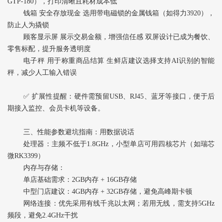
GTP-180），打印清晰且耗材成本低
钱箱‌ 安全存放现金 选用带电磁锁的金属钱箱（如得力3920），
防止人为撬锁
顾客显示屏‌ 展示交易金额，增强信任感 双屏设计已成为餐饮、
零售标配，提升服务透明度
电子秤‌ 用于称重商品结算 生鲜店建议选择支持AI识别的智能
秤，减少人工输入错误
✅ ‌扩展性提醒‌：硬件需预留USB、RJ45、蓝牙等接口，便于后
期接入监控、会员卡机等设备。
三、性能参数避坑指南：用数据说话
处理器‌：主频不低于1.8GHz，小型单店可用四核芯片（如瑞芯
微RK3399）
内存与存储‌：
单店基础需求：2GB内存 + 16GB存储
中型门店建议：4GB内存 + 32GB存储，避免高峰期卡顿
网络连接‌：优先采用有线千兆以太网；若用无线，需支持5GHz
频段，避免2.4GHz干扰