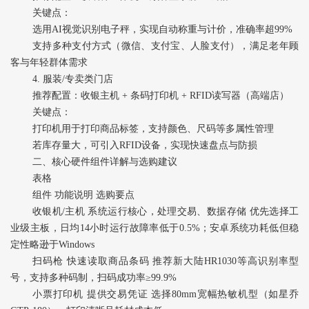
关键点‌：
选用AI视觉识别电子秤，实现自动称重与计价，准确率超99%
支持多种支付方式（微信、支付宝、人脸支付），满足老年顾
客与年轻群体需求
4. ‌服装/专卖类门店‌
推荐配置‌：收银主机 + 条码打印机 + RFID读写器（高端店）
关键点‌：
打印机用于打印商品标签，支持颜色、尺码等多属性管理
若库存量大，可引入RFID设备，实现快速盘点与防损
二、核心硬件组件详解与选购建议
表格
组件 功能说明 选购要点
收银机/主机‌ 系统运行核心，处理交易、数据存储 优先选择工
业级主板，日均14小时运行故障率低于0.5%；安卓系统功耗低但稳
定性略逊于Windows
扫码枪‌ 快速读取商品条码 推荐新大陆HR1030等高识别率型
号，支持多种码制，扫码成功率≥99.9%
小票打印机‌ 提供交易凭证 选择80mm宽幅热敏机型（如星乔